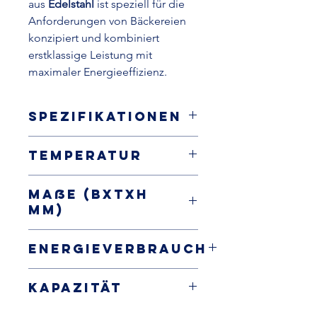
aus
Edelstahl
ist speziell für die
Anforderungen von Bäckereien
konzipiert und kombiniert
erstklassige Leistung mit
maximaler Energieeffizienz.
Spezifikationen
Lagerfroster, steckerfertig
Temperatur
EN 600x800 (max. 20
Einlegeböden)
-24 / -10°C
Innenraum und Außengehäuse
Maße (BxTxH
aus Edelstahl AISI304
mm)
Umluftkühlung, automatische
Abtauung
803x1019x2090
Energieverbrauch
Feuchtigkeitsregelung
Tür mit Schloss, Anschlag rechts,
10,59 kW24h
wechselbar
Kapazität
elektronische Steuerung
4 Rollen, 20 Paar Auflageschienen
638 Liter