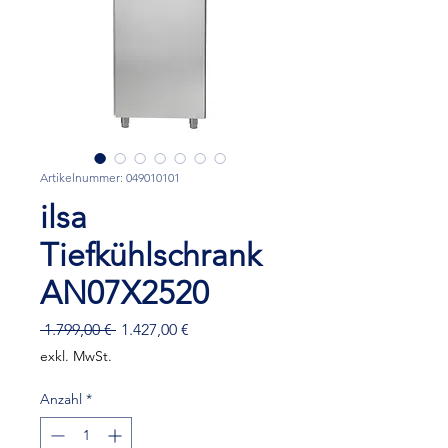
Artikelnummer: 049010101
ilsa
Tiefkühlschrank
AN07X2520
Standardpreis
Sale-
 1.799,00 € 
1.427,00 €
Preis
exkl. MwSt.
Anzahl
*