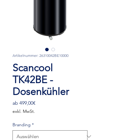
Artikelnummer: 26310042BE10000
Scancool
TK42BE -
Dosenkühler
Sale-
ab
499,00€
Preis
exkl. MwSt.
Branding
*