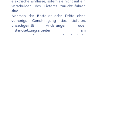
elektrische Einflüsse, sofern sie nicht auf ein
Verschulden des Lieferer zurückzuführen
sind.
Nehmen der Besteller oder Dritte ohne
vorherige Genehmigung des Lieferers
unsachgemäß Änderungen oder
Instandsetzungsarbeiten am
Liefergegenstand vor, so wird hierdurch die
Haftung des Lieferers für alle daraus
entstehenden Folgen aufgehoben.
10. Schadensersatz- und Rücktrittsrechte des
Bestellers
Der Besteller kann vom Vertrag zurücktreten,
wenn WestCool die gesamte Leistung vor
Gefahrübergang endgültig unmöglich wird.
Dasselbe gilt bei Unvermögen von WestCool.
Der Besteller kann auch dann vom Vertrag
zurücktreten, wenn bei einer Bestellung
gleichartiger Gegenstände die Ausführung
eines Teils der Lieferung der Anzahl nach
unmöglich wird und er ein berechtigtes
Interesse an der Ablehnung einer
Teillieferung hat. Ist dies nicht der Fall, so
kann der Besteller die Gegenleistung
entsprechend mindern.
Liegt Leistungsverzug im Sinne der Ziff. 5 der
Lieferbedingungen vor und gewährt der