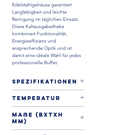
Edelstahlgehäuse garantiert
Langlebigkeit und leichte
Reinigung im täglichen Einsatz.
Diese Kaltausgabetheke
kombiniert Funktionalität,
Energieeffizienz und
ansprechende Optik und ist
damit eine ideale Wahl für jedes
professionelle Buffet.
Spezifikationen
Kaltausgabetheke, steckerfertig
Temperatur
Glasaufsatz und geschlossene
Glasfront zu Kundenseite
+4 / +8°C
gekühlte Edelstahlplatte
Maße (BxTxH
GN 1/1 (H=30mm)
mm)
Innen Edelstahl AISI 304
statische Kühlung
2144x650x1288