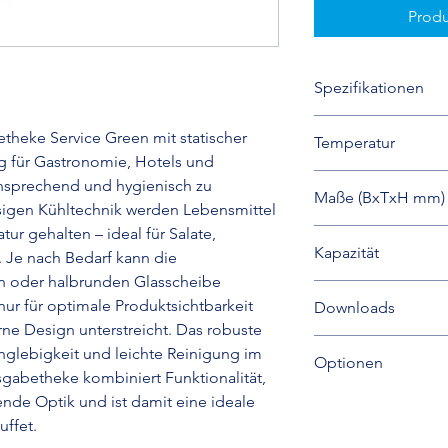
Produ
Spezifikationen
Kaltausgabetheke,
theke Service Green mit statischer
Temperatur
Glasaufsatz und g
ng für Gastronomie, Hotels und
Kundenseite
+4 / +8°C
ansprechend und hygienisch zu
GN 1/1 (H=200m)
Maße (BxTxH mm)
Innen Edelstahl AI
ässigen Kühltechnik werden Lebensmittel
statische Kühlung
ur gehalten – ideal für Salate,
1494x650x1288
abgerundete Ecke
Kapazität
. Je nach Bedarf kann die
elektronische St
n oder halbrunden Glasscheibe
4 x GN 1/1 Behälter
LED Beleuchtung
nur für optimale Produktsichtbarkeit
Downloads
4 Rollen mit Brem
ne Design unterstreicht. Das robuste
Kältemittel R290
Datenblatt
nglebigkeit und leichte Reinigung im
Optionen
Benutzerhandbuc
usgabetheke kombiniert Funktionalität,
Seitenverglasung (
nde Optik und ist damit eine ideale
Tablettauflage kur
uffet.
aus Holz (216,7