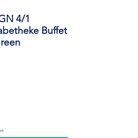
GN 4/1
abetheke Buffet
Green
it