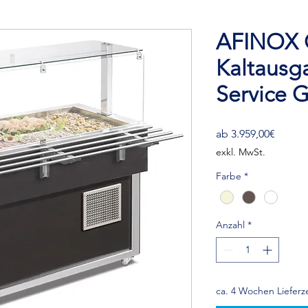
AFINOX 
Kaltausg
Service 
Sale-
ab
3.959,00€
Preis
exkl. MwSt.
Farbe
*
Anzahl
*
ca. 4 Wochen Lieferze