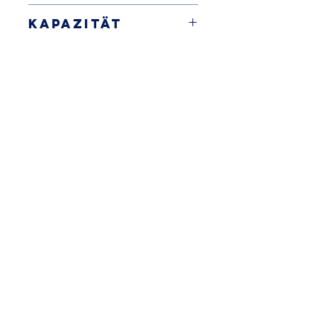
Kerntemperaturmesser
790x839x847
Kapazität
4 Rollen Türanschlag links
Isolierung 60mm
5 x GN 1/1
Kältemittel: R290