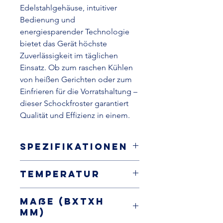
Edelstahlgehäuse, intuitiver
Bedienung und
energiesparender Technologie
bietet das Gerät höchste
Zuverlässigkeit im täglichen
Einsatz. Ob zum raschen Kühlen
von heißen Gerichten oder zum
Einfrieren für die Vorratshaltung –
dieser Schockfroster garantiert
Qualität und Effizienz in einem.
Spezifikationen
Schockfroster, steckerfertig
Temperatur
Innenraum und Außengehäuse
aus Edelstahl AISI 304
Schockfrosten -18°C: 10 kg
GN 1/1
Maße (BxTxH
Schockfrieren 3°C: 25 kg
9" LCD-Display, Download der
mm)
HACCP Daten via USB