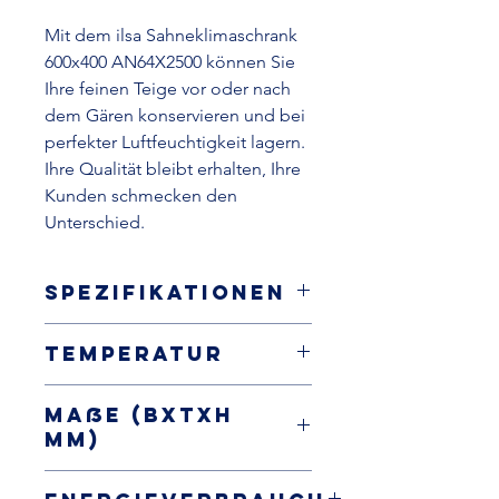
Mit dem ilsa Sahneklimaschrank
600x400 AN64X2500 können Sie
Ihre feinen Teige vor oder nach
dem Gären konservieren und bei
perfekter Luftfeuchtigkeit lagern.
Ihre Qualität bleibt erhalten, Ihre
Kunden schmecken den
Unterschied.
Spezifikationen
Sahneklimaschrank, steckerfertig
Temperatur
Innenraum und Außengehäuse
aus Edelstahl AISI304
-2 / +8°C
EN 600x400 (max. 27
Maße (BxTxH
Einlegeböden)
mm)
Isolierung: 75mm
automatische Abtauung
790x820x2025
Umluftkühlung