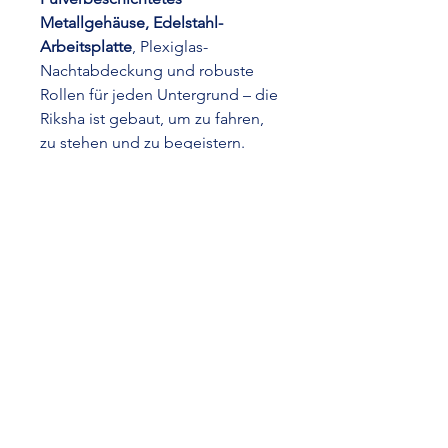
Metallgehäuse, Edelstahl-
Arbeitsplatte
, Plexiglas-
Nachtabdeckung und robuste
Rollen für jeden Untergrund – die
Riksha ist gebaut, um zu fahren,
zu stehen und zu begeistern.
Serienmäßig inklusive
Löffelwäscher. Optional mit
Warmwasserbereiter und
Eisbehälter-Set.
Auf einen Blick:
7SM | 7 × 5,2 l |
−16°/−22°C | R-290 | Klimaklasse
IV | LED | 1.950×780×1.255 mm
(ohne Marquise) | fahrbar
Technische
Daten auf einen