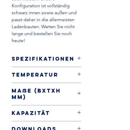
Konfiguration ist vollständig
schwarz innen sowie außen und
passt daher in die allermeisten
Ladenbauten. Warten Sie nicht
lange und bestellen Sie noch
heute!
Spezifikationen
halbhohes Wandkühlregal,
Temperatur
steckerfertig
Innen und außen schwarz
+-0 / +2°C
Glasschiebetüren
Maße (BxTxH
Seitenwände verglast
mm)
automatische Abtauung
Umluftkühlung
1340x1340x1461
Kapazität
3 schwarze Regalböden 18/24/30
cm tief
208 Liter
LED-Kopfbeleuchtung
Downloads