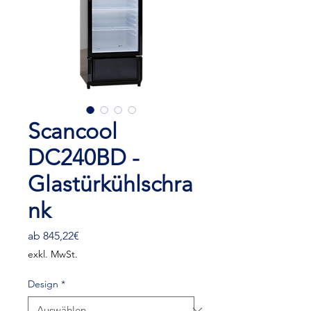
Scancool
DC240BD -
Glastürkühlschra
nk
Sale-
ab
845,22€
Preis
exkl. MwSt.
Design
*