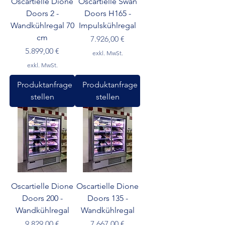
Oscartielle Dione
Oscartielle Swan
Doors 2 -
Doors H165 -
Wandkühlregal 70
Impulskühlregal
cm
Preis
7.926,00 €
Preis
5.899,00 €
exkl. MwSt.
exkl. MwSt.
Produktanfrage
Produktanfrage
stellen
stellen
Oscartielle Dione
Oscartielle Dione
Doors 200 -
Doors 135 -
Wandkühlregal
Wandkühlregal
Preis
Preis
9.829,00 €
7.667,00 €