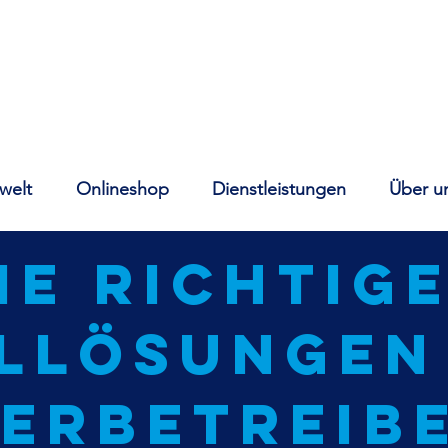
welt
Onlineshop
Dienstleistungen
Über u
ie richtig
llösungEn
erbetreib