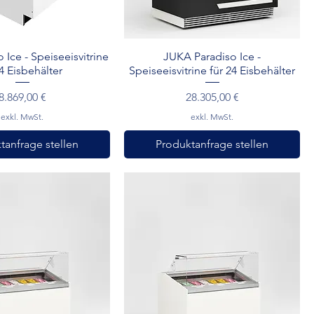
hnellansicht
Schnellansicht
Ice - Speiseeisvitrine
JUKA Paradiso Ice -
 4 Eisbehälter
Speiseeisvitrine für 24 Eisbehälter
Preis
Preis
8.869,00 €
28.305,00 €
exkl. MwSt.
exkl. MwSt.
tanfrage stellen
Produktanfrage stellen