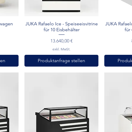
Schnellansicht
Sc
swagen
JUKA Rafaelo Ice - Speiseeisvitrine
JUKA Rafaelo 
für 10 Eisbehälter
für
Preis
13.640,00 €
exkl. MwSt.
len
Produktanfrage stellen
Produk