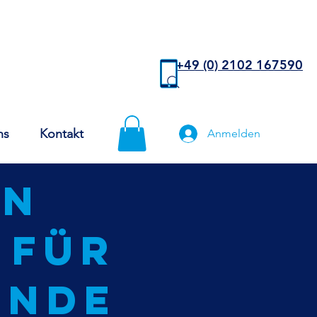
+49 (0) 2102 167590
ns
Kontakt
Anmelden
en
 für
ende