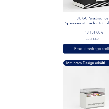
Schnellansicht
JUKA Paradiso Ice 
Speiseeisvitrine für 18 Ei
Preis
18.151,00 €
exkl. MwSt.
Produktanfrage stel
Mit Ihrem Design erhältlich