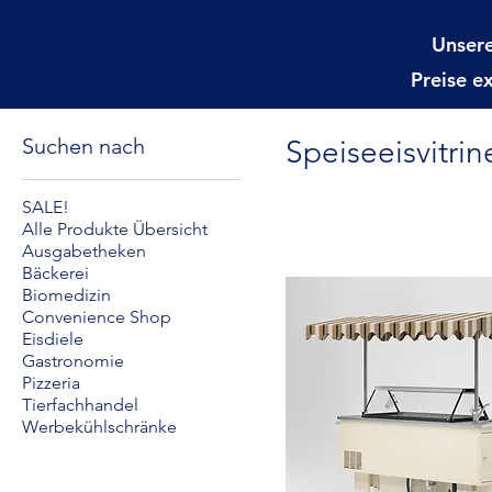
Unsere
Start
Speiseeisvitrine
Preise e
Suchen nach
Speiseeisvitrin
SALE!
Alle Produkte Übersicht
Ausgabetheken
Bäckerei
Biomedizin
Convenience Shop
Eisdiele
Gastronomie
Pizzeria
Tierfachhandel
Werbekühlschränke