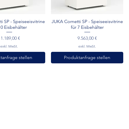
hnellansicht
Schnellansicht
 SP - Speiseeisvitrine
JUKA Cornetti SP - Speiseeisvitrine
10 Eisbehälter
für 7 Eisbehälter
reis
Preis
11.189,00 €
9.563,00 €
exkl. MwSt.
exkl. MwSt.
tanfrage stellen
Produktanfrage stellen