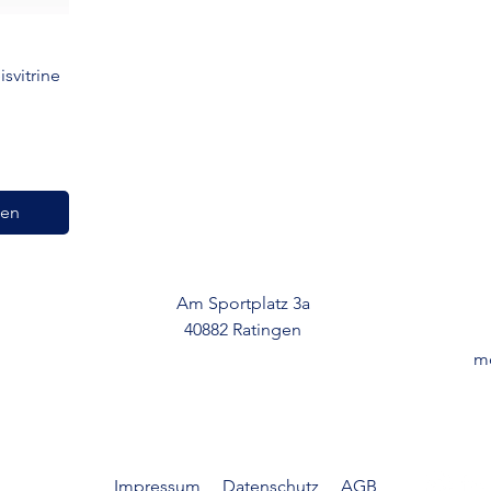
svitrine
len
Am Sportplatz 3a
40882 Ratingen
mo
Impressum
Datenschutz
AGB