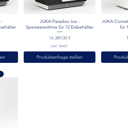
Schnellansicht
Sc
-
JUKA Paradiso Ice -
JUKA Cornetti
sbehälter
Speiseeisvitrine für 12 Eisbehälter
für 
Preis
P
16.389,00 €
exkl. MwSt.
len
Produktanfrage stellen
Produk