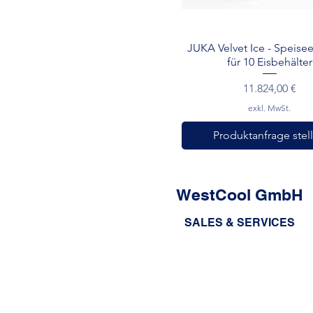
Schnellansicht
JUKA Velvet Ice - Speiseei
für 10 Eisbehälter
Preis
11.824,00 €
exkl. MwSt.
Produktanfrage stel
WestCool GmbH
SALES & SERVICES