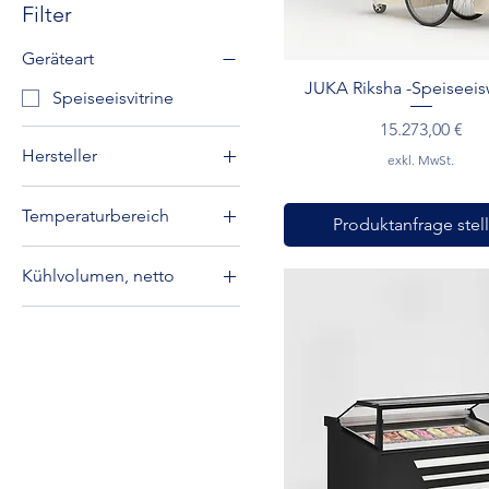
Filter
Geräteart
Schnellansicht
JUKA Riksha -Speiseei
Speiseeisvitrine
Preis
15.273,00 €
Hersteller
exkl. MwSt.
JUKA
Temperaturbereich
Produktanfrage stel
Tiefkühlung
Kühlvolumen, netto
0-200 Liter