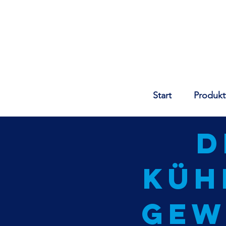
Start
Produkt
d
Küh
gew